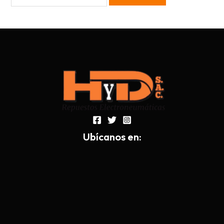
Ub
í
canos en: