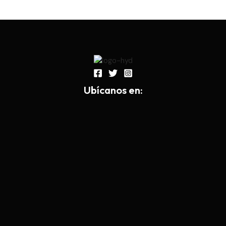
Ub
í
canos en: