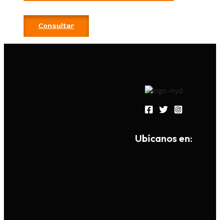
Consultar
Ub
í
canos en: