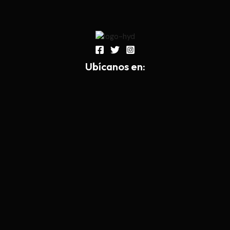
Ub
í
canos en: