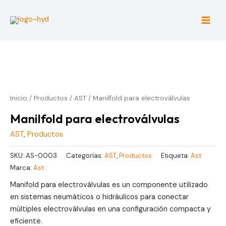
Ir
al
Main
contenido
Men
Inicio
/
Productos
/
AST
/ Manilfold para electroválvulas
Manilfold para electroválvulas
AST
,
Productos
SKU:
AS-0003
Categorías:
AST
,
Productos
Etiqueta:
Ast
Marca:
Ast
Manifold para electroválvulas es un componente utilizado
en sistemas neumáticos o hidráulicos para conectar
múltiples electroválvulas en una configuración compacta y
eficiente.