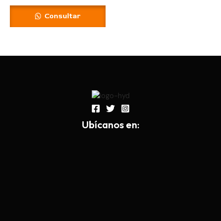
Consultar
Ub
í
canos en: