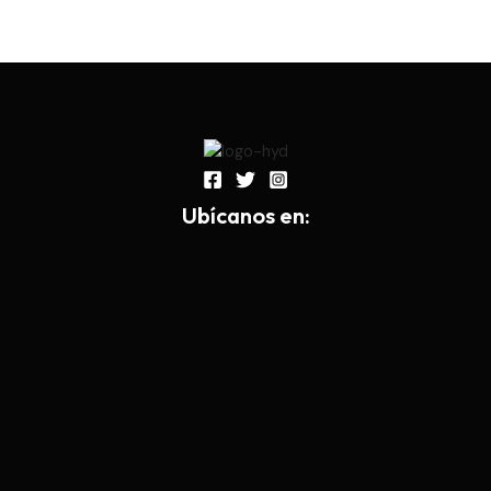
Ub
í
canos en: