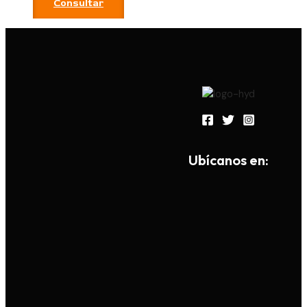
Consultar
Ub
í
canos en: