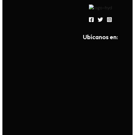
Ub
í
canos en: