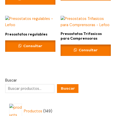
Presostatos Trifasicos
Presostatos regulables
para Comprensoras
Consultar
Consultar
Buscar
Buscar
1
Productos
149
4