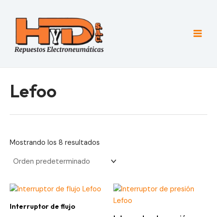
Ir
al
contenido
Main
Men
Lefoo
Mostrando los 8 resultados
Interruptor de flujo