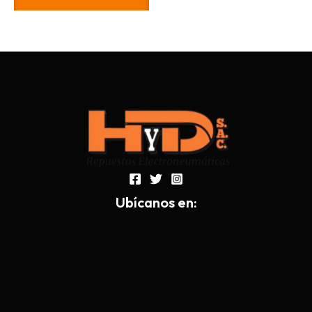
Ub
í
canos en: