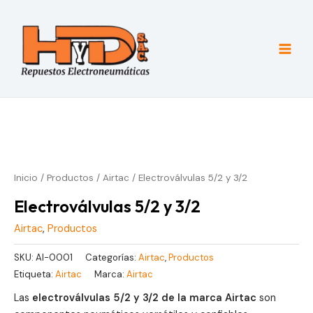
Ir
al
contenido
Main
Men
Inicio
/
Productos
/
Airtac
/ Electroválvulas 5/2 y 3/2
Electroválvulas 5/2 y 3/2
Airtac
,
Productos
SKU:
AI-0001
Categorías:
Airtac
,
Productos
Etiqueta:
Airtac
Marca:
Airtac
Las
electroválvulas 5/2 y 3/2 de la marca Airtac
son