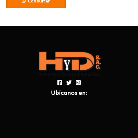
Consultar
Ub
í
canos en: