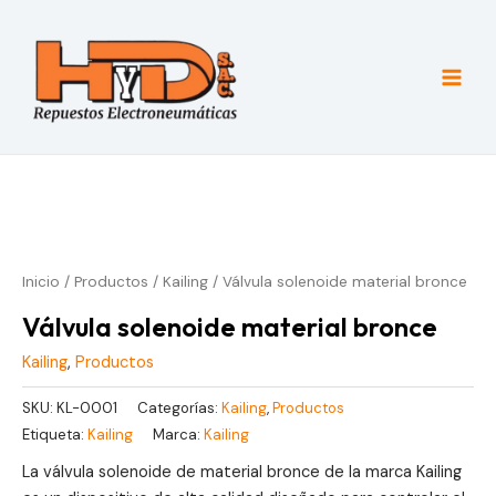
Ir
al
contenido
Main
Men
Inicio
/
Productos
/
Kailing
/ Válvula solenoide material bronce
Válvula solenoide material bronce
Kailing
,
Productos
SKU:
KL-0001
Categorías:
Kailing
,
Productos
Etiqueta:
Kailing
Marca:
Kailing
La válvula solenoide de material bronce de la marca Kailing