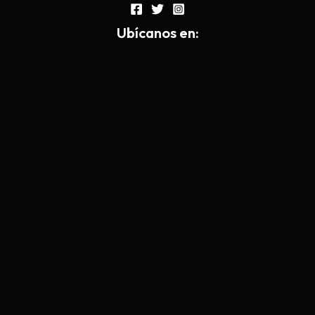
Ub
í
canos en: