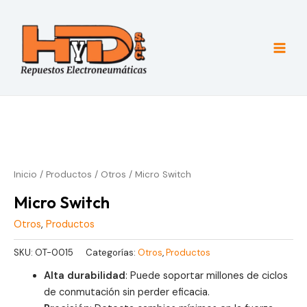
Ir
al
contenido
Main
Men
Inicio
/
Productos
/
Otros
/ Micro Switch
Micro Switch
Otros
,
Productos
SKU:
OT-0015
Categorías:
Otros
,
Productos
Alta durabilidad
: Puede soportar millones de ciclos
de conmutación sin perder eficacia.