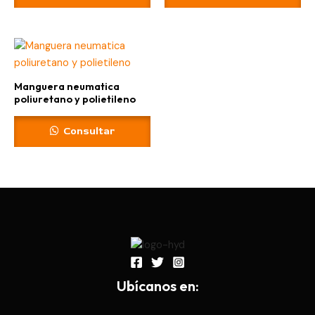
Manguera neumatica
poliuretano y polietileno
Consultar
Ub
í
canos en: