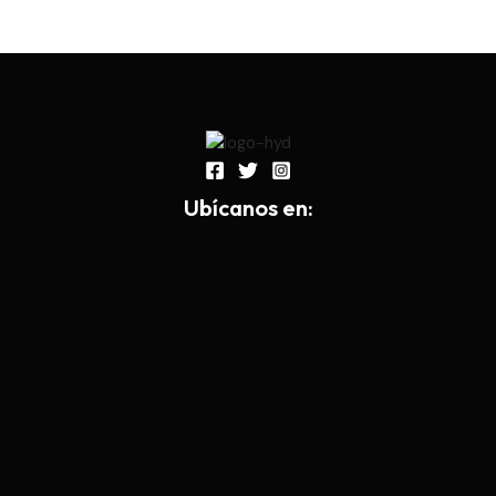
Ub
í
canos en: