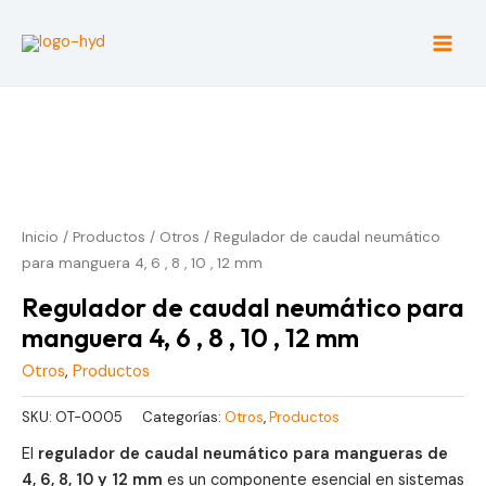
Ir
al
Main
contenido
Men
Inicio
/
Productos
/
Otros
/ Regulador de caudal neumático
para manguera 4, 6 , 8 , 10 , 12 mm
Regulador de caudal neumático para
manguera 4, 6 , 8 , 10 , 12 mm
Otros
,
Productos
SKU:
OT-0005
Categorías:
Otros
,
Productos
El
regulador de caudal neumático para mangueras de
4, 6, 8, 10 y 12 mm
es un componente esencial en sistemas