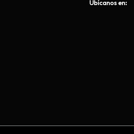
Ub
í
canos en: