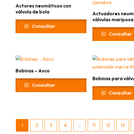
Actores neumáticos con
válvula de bola
Actuadores neumá
válvulas mariposa
Consultar
Consultar
Bobinas – Asco
Bobinas para válv
Consultar
Consultar
1
2
3
4
…
11
12
13